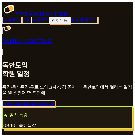
독한토익
DOKHAN TOEIC
상담 문의
일정
수강문의
수강생 로그인
전체메뉴
DOKHAN · SCHEDULE
독한토익
학원 일정
특강·독해특강·무료 모의고사·휴강·공지 — 독한토익에서 열리는 일정
을 월 캘린더 한 화면에.
토익 시험일정·접수·성적 →
🔥 임박 특강
08.10
·
독해특강