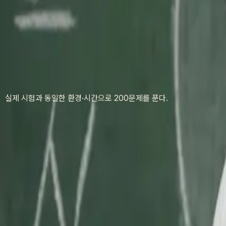
01
실전과 동일한 시험 환경
02
즉석 오답 원인 분석
03
반복 출제 유형 집중 교정
주차별 커리큘럼
매회
실전 모의고사
＋
실제 시험과 동일한 환경·시간으로 200문제를 푼다.
매회
즉석 오답 분석
＋
매회
빈출 유형 교정
＋
독한 교수법
해석하지 마라.
공식이 몸에 밴다.
품사 공식으로 빈칸을 끊고, 함정을 반사로 처리한다. 18년 현장에서 
이 반 수강생 후기